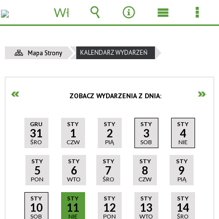
Włącz
powiadomienia
Wyszukiwarka
Narzędzia
Menu
Men
główne
szcz
KALENDARZ WYDARZEŃ
Mapa Strony
ZOBACZ WYDARZENIA Z DNIA:
GRU
STY
STY
STY
STY
31
1
2
3
4
ŚRO
CZW
PIĄ
SOB
NIE
STY
STY
STY
STY
STY
5
6
7
8
9
PON
WTO
ŚRO
CZW
PIĄ
STY
STY
STY
STY
STY
10
11
12
13
14
SOB
NIE
PON
WTO
ŚRO