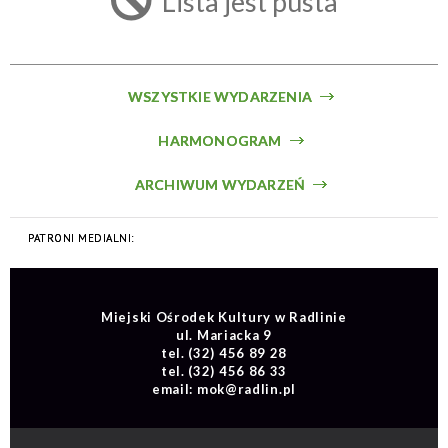
Lista jest pusta
Trwające w zakresie
—
Miejsce
WSZYSTKIE WYDARZENIA
HARMONOGRAM
Organizator
ARCHIWUM WYDARZEŃ
Promowane
Miejski Ośrodek Kultury w Radlinie
ul. Mariacka 9
tel.
(32) 456 89 28
tel.
(32) 456 86 33
email:
mok@radlin.pl